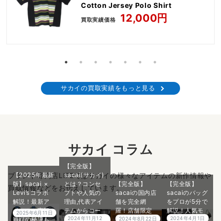
Cotton Jersey Polo Shirt
12,000円
買取実績価格
サカイの買取実績をもっと見る
サカイ コラム
【完全版】
ブランド専門店LIFEではサカイの様々なアイテムの新作情報や
【2025年最新
sacai(サカイ)
版】sacai ×
とは？コンセ
【完全版】
【完全版】
買取情報などをお伝えしています。
Levi’sコラボ
プトや人気の
sacaiの国内店
sacaiのバッグ
解説！最新ア
理由,代表アイ
舗を完全網
をプロが5分で
イテムの高額
テムからコー
羅！店舗限定
解説！人気モ
2025年6月11日
2024年4月1日
2024年11月12
買取の秘訣も
ディネートま
アイテムもご
デルから店舗
2024年8月22日