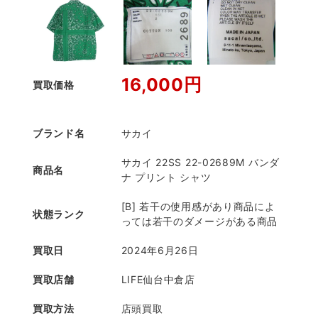
16,000円
買取価格
ブランド名
サカイ
サカイ 22SS 22-02689M バンダ
商品名
ナ プリント シャツ
[B] 若干の使用感があり商品によ
状態ランク
っては若干のダメージがある商品
買取日
2024年6月26日
買取店舗
LIFE仙台中倉店
買取方法
店頭買取