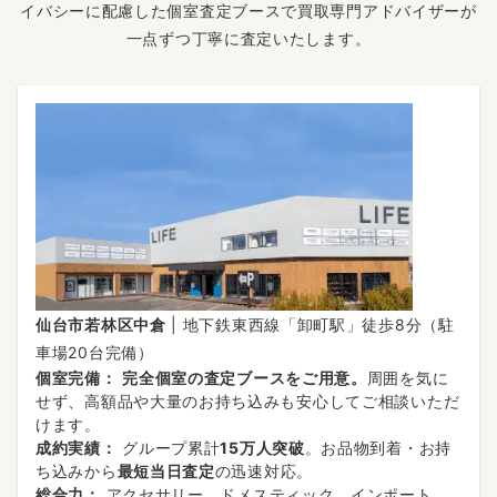
イバシーに配慮した個室査定ブースで買取専門アドバイザーが
一点ずつ丁寧に査定いたします。
仙台市若林区中倉
| 地下鉄東西線「卸町駅」徒歩8分（駐
車場20台完備）
個室完備：
完全個室の査定ブースをご用意。
周囲を気に
せず、高額品や大量のお持ち込みも安心してご相談いただ
けます。
成約実績：
グループ累計
15万人突破
。お品物到着・お持
ち込みから
最短当日査定
の迅速対応。
総合力：
アクセサリー、ドメスティック、インポート、