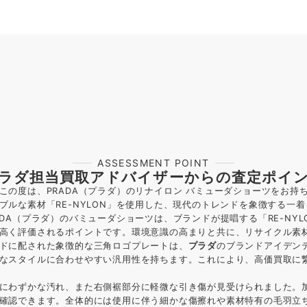
ASSESSMENT POINT
ラダ担当買取アドバイザーからの査定ポイ
この度は、PRADA（プラダ）のリナイロン バミューダショーツをお持
ブルな素材「RE-NYLON」を使用した、現代のトレンドを象徴する一
DA（プラダ）のバミューダショーツは、ブランドが提唱する「RE-NY
高く評価されるポイントです。環境意識の高まりと共に、リサイクル素
ドに配された象徴的な三角ロゴプレートは、
プラダ
のブランドアイデン
なスタイルに合わせやすい汎用性を持ちます。これにより、高価買取に
にわずかな汚れ、また右側裾部分に軽微な引き傷が見受けられました。
確認できます。全体的には使用に伴う細かな傷擦れや素材特有の毛羽立