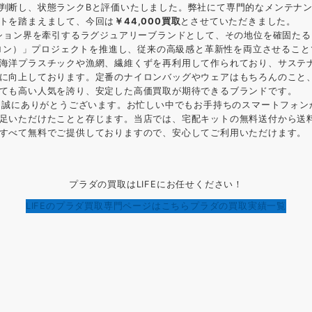
判断し、状態ランクBと評価いたしました。弊社にて専門的なメンテナ
トを踏まえまして、今回は
￥44,000買取
とさせていただきました。
ション界を牽引するラグジュアリーブランドとして、その地位を確固たる
ナイロン）」プロジェクトを推進し、従来の高級感と革新性を両立させるこ
海洋プラスチックや漁網、繊維くずを再利用して作られており、サステ
に向上しております。定番のナイロンバッグやウェアはもちろんのこと
ても高い人気を誇り、安定した高価買取が期待できるブランドです。
き、誠にありがとうございます。お忙しい中でもお手持ちのスマートフォ
足いただけたことと存じます。当店では、宅配キットの無料送付から送
すべて無料でご提供しておりますので、安心してご利用いただけます。
プラダの買取はLIFEにお任せください！
LIFEのプラダ買取専門ページはこちら
プラダの買取実績一覧