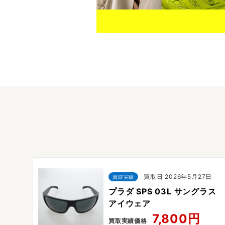
19日
買取日 2026年5月27日
買取実績
ゥ レ
プラダ SPS 03L サングラス
アイウェア
7,800円
買取実績価格