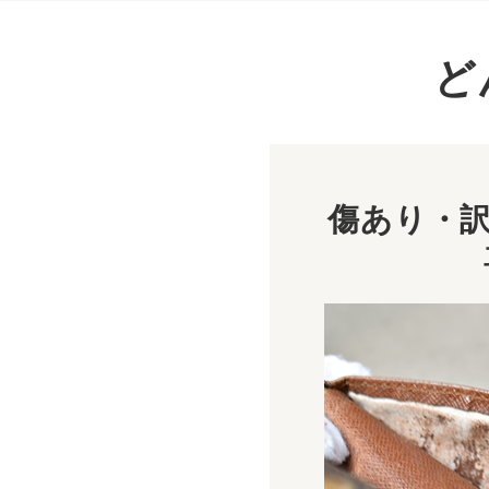
ど
傷あり・訳