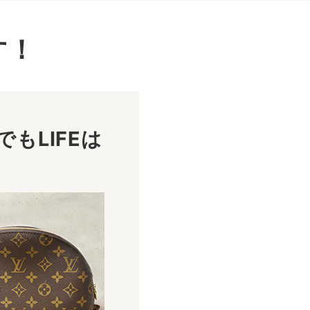
す！
もLIFEは
！