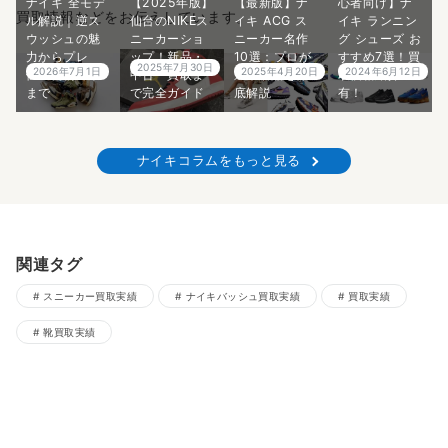
ナイキ 全モデ
【2025年版】
【最新版】ナ
心者向け】ナ
買取情報などをお伝えしています。
ル解説｜逆ス
仙台のNIKEス
イキ ACG ス
イキ ランニン
ウッシュの魅
ニーカーショ
ニーカー名作
グ シューズ お
力からプレ
ップ！新品・
10選：プロが
すすめ7選！買
2025年7月30日
2026年7月1日
2025年4月20日
2024年6月12日
値・偽物対策
中古・買取ま
選ぶ名品を徹
取価格紹介
まで
で完全ガイド
底解説
有！
ナイキコラムをもっと見る
関連タグ
スニーカー買取実績
ナイキバッシュ買取実績
買取実績
靴買取実績