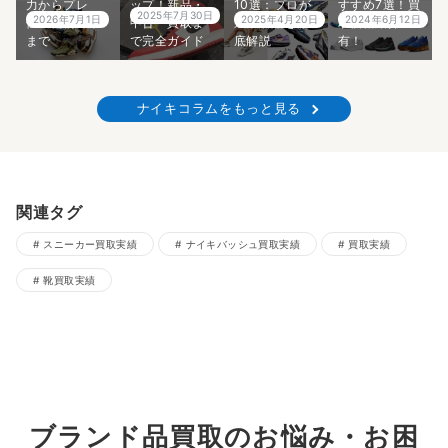
力からプレ
ップ！新品・
10選：プロが
すすめ7選！買
2025年7月30日
2026年7月1日
2025年4月20日
2024年6月12日
値・偽物対策
中古・買取ま
選ぶ名品を徹
取価格紹介
まで
で完全ガイド
底解説
有！
ナイキコラムをもっと見る
関連タグ
スニーカー買取実績
ナイキバッシュ買取実績
買取実績
靴買取実績
ブランド品買取のお悩み・お困