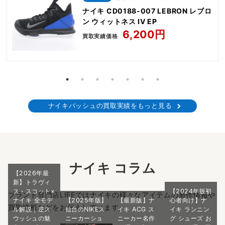
ナイキ CD0188-007 LEBRON レブロ
ン ウィットネス IV EP
6,200円
買取実績価格
ナイキバッシュの買取実績をもっと見る
ナイキ コラム
【2026年最
新】トラヴィ
ス・スコット×
【2024年版初
ブランド専門店LIFEではナイキの様々なアイテムの新作情報や
ナイキ 全モデ
【2025年版】
【最新版】ナ
心者向け】ナ
買取情報などをお伝えしています。
ル解説｜逆ス
仙台のNIKEス
イキ ACG ス
イキ ランニン
ウッシュの魅
ニーカーショ
ニーカー名作
グ シューズ お