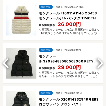
買取実績
買取日 2026年4月26日
モンクレール F10911A1140 C0453
モンクレールジャパンタグ TIMOTHE
GILET
26,000円
買取実績価格
宅配買取センターにて東京都墨田区のお客様より
LINE買取からの受付で宅配買取させていただきま
した。
買取実績
買取日 2026年2月2日
モンクレー
ル 32093483580568000 PETY
GILET
29,000円
買取実績価格
宅配買取センターにて東京都板橋区のお客様より
宅配キットからの受付で宅配買取させていただき
ました。
買取実績
買取日 2026年1月15日
モンクレール D20914332949 GERS
ロゴワッペン ダウン ベスト