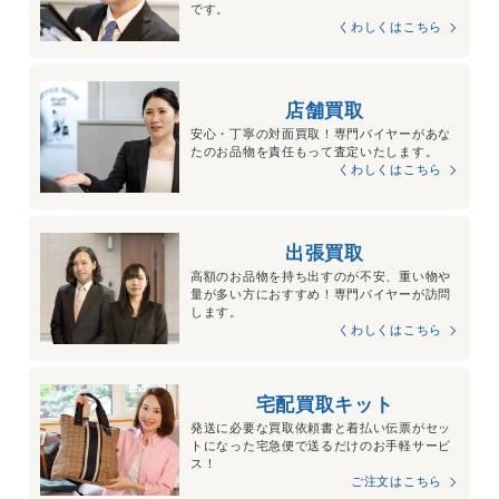
です。
モンクレール TIBB
くわしくはこちら
ダウンベスト
オンオフ問わないシンプルさが人気で中古相場も高騰している
店舗買取
傾向がございますため高価買取が可能です。
安心・丁寧の対面買取！専門バイヤーがあな
たのお品物を責任もって査定いたします。
～44,000円買取
くわしくはこちら
出張買取
高額のお品物を持ち出すのが不安、重い物や
量が多い方におすすめ！専門バイヤーが訪問
します。
くわしくはこちら
宅配買取キット
発送に必要な買取依頼書と着払い伝票がセッ
トになった宅急便で送るだけのお手軽サービ
ス！
ご注文はこちら