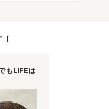
す！
もLIFEは
！