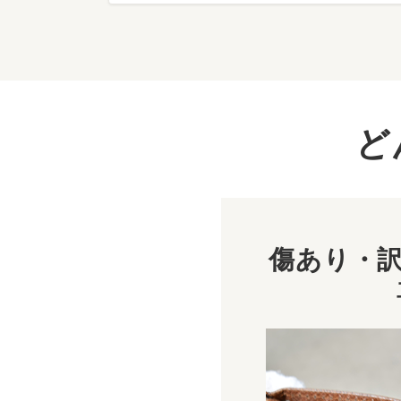
ど
傷あり・訳