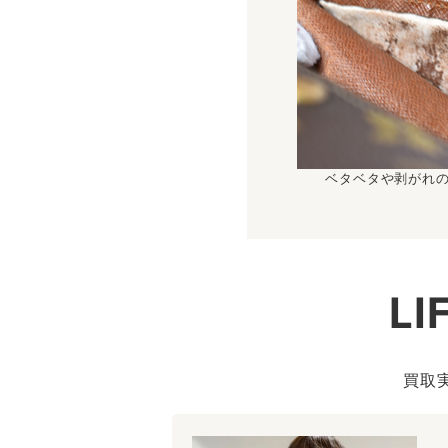
ベタベタや剥がれ
L
買取