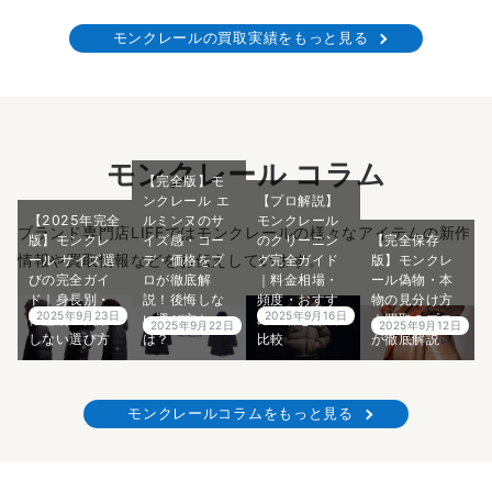
モンクレールの買取実績をもっと見る
モンクレール コラム
【完全版】モ
ンクレール エ
【プロ解説】
【2025年完全
ルミンヌのサ
モンクレール
ブランド専門店LIFEではモンクレールの様々なアイテムの新作
版】モンクレ
イズ感・コー
のクリーニン
【完全保存
情報や買取情報などをお伝えしています。
ール サイズ選
デ・価格をプ
グ完全ガイド
版】モンクレ
びの完全ガイ
ロが徹底解
｜料金相場・
ール偽物・本
ド｜身長別・
説！後悔しな
頻度・おすす
物の見分け方
2025年9月23日
2025年9月16日
体型別の失敗
い選び方と
めの店を徹底
｜買取のプロ
2025年9月22日
2025年9月12日
しない選び方
は？
比較
が徹底解説
モンクレールコラムをもっと見る