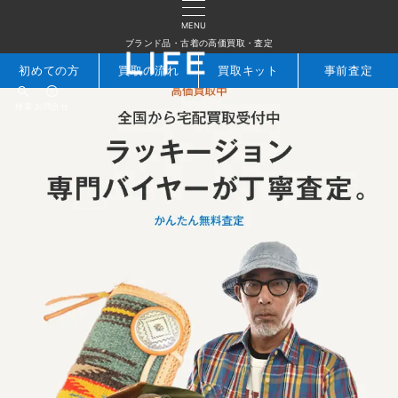
MENU
ブランド品・古着の高価買取・査定
初めての方
買取の流れ
買取キット
事前査定
検索
お問合せ