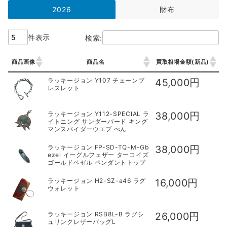
2026
財布
件表示
検索:
商品画像
商品名
買取相場金額(新品)
商品画像
商品名
買取相場金額(新品)
ラッキージョン Y107 チェーンブ
45,000円
レスレット
ラッキージョン Y112-SPECIAL ラ
38,000円
イトニング サンダーバード キング
マンスパイダーウエブ ぺん
ラッキージョン FP-SD-TQ-M-Gb
38,000円
ezel イーグルフェザー ターコイズ
ゴールドベゼル ペンダントトップ
ラッキージョン H2-SZ-a46 ラグ
16,000円
ウォレット
ラッキージョン RSB8L-B ラグシ
26,000円
ュリンクレザーバッグL