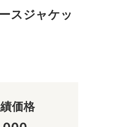
ースジャケッ
。
実績価格
,000