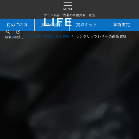
MENU
ブランド品・古着の高価買取・査定
初めての方
買取の流れ
買取キット
事前査定
HOME
ブランド服（古着）高価買取
ラングリッツレザーの高価買取
検索
お問合せ