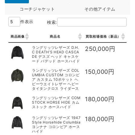
コーチジャケット
その他アイテム
件表示
検索:
商品画像
商品名
買取相場価格（新品）
商品画像
商品名
買取相場価格（新品）
ラングリッツレザーズ D.H.
250,000円
C DEATH’S HEAD CASCA
DE デスズ ヘッド キャスケ
ード パデッド ホースハイド
ラングリッツレザーズ COL
150,000円
UMBIA CUSTOM コロンビ
ア カスタム 10ポケット ヘ
ビーウエイトレザー ヘビー
タイタンクロス ライダース
ラングリッツレザーズ COM
180,000円
STOCK HORSE HIDE カム
ストック ホースハイド
ラングリッツレザーズ 1947
180,000円
Style Horsehide Columbia
ヨンナナ コロンビア ホース
ハイド