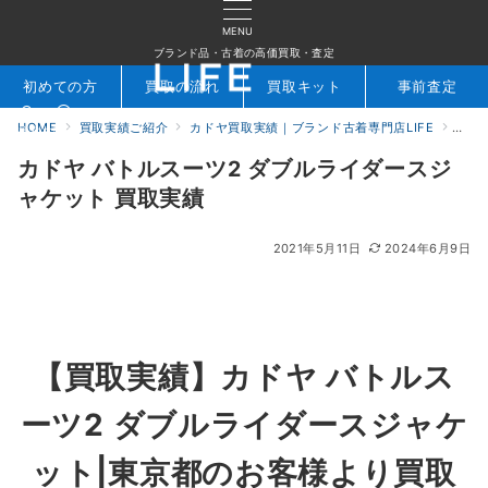
MENU
ブランド品・古着の高価買取・査定
初めての方
買取の流れ
買取キット
事前査定
HOME
買取実績ご紹介
カドヤ買取実績｜ブランド古着専門店LIFE
カド
検索
お問合せ
カドヤ バトルスーツ2 ダブルライダースジ
ャケット 買取実績
2021年5月11日
2024年6月9日
【買取実績】カドヤ バトルス
ーツ2 ダブルライダースジャケ
ット|東京都のお客様より買取