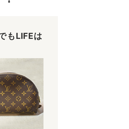
もLIFEは
！