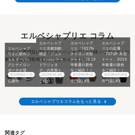
エルベシャプリエ コラム
エルベシャプ
エルベシャプ
エルベシャプ
エルベシャプ
リエ京都別館
リエ「1027N
リエの定番
ブランド専門店LIFEではエルベシャプリエの様々なアイテムの
リエに新作シ
限定「フュズ
ナイロン舟型
「707GP 舟型
新作情報や買取情報などをお伝えしています。
ョルダーバッ
ィ×シルバー×
トート」2023
トート」2023
グとナイロン
ドラジェタ
年春夏の新色
年春夏の新色
ポーチが登
グ」の舟形ト
をご紹介！｜
をご紹介！｜
2023年8月17日
2023年5月3日
2023年5月1日
2023年4月25日
場！買取価格
ートバッグを
ブランド買取
ブランド買取
公開中
ご紹介！
専門店LIFE
専門店LIFE
エルベシャプリエコラムをもっと見る
関連タグ