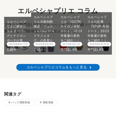
エルベシャプリエ コラム
エルベシャプ
エルベシャプ
エルベシャプ
エルベシャプ
リエ京都別館
リエ「1027N
リエの定番
ブランド専門店LIFEではエルベシャプリエの様々なアイテムの
リエに新作シ
限定「フュズ
ナイロン舟型
「707GP 舟型
新作情報や買取情報などをお伝えしています。
ョルダーバッ
ィ×シルバー×
トート」2023
トート」2023
グとナイロン
ドラジェタ
年春夏の新色
年春夏の新色
ポーチが登
グ」の舟形ト
をご紹介！｜
をご紹介！｜
2023年8月17日
2023年5月3日
2023年5月1日
2023年4月25日
場！買取価格
ートバッグを
ブランド買取
ブランド買取
公開中
ご紹介！
専門店LIFE
専門店LIFE
エルベシャプリエコラムをもっと見る
関連タグ
バッグ買取実績
買取実績