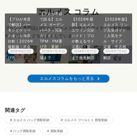
エルメス コラム
【プロが本音
【プロが本音
で語る】エル
【2026年最
【2026年版】
で解説】バー
メス ガーデン
新】エルメス
エルメス リン
ブランド専門店LIFEではエルメスの様々なアイテムの新作情報
キンとケリー
パーティ完全
エヴリン完全
グ完全ガイド
や買取情報などをお伝えしています。
の違いを徹底
ガイド｜
ガイド｜プロ
｜人気モデ
比較｜2026年
TPM・PM選
が教えるサイ
ル・サイズ・
最新版・本命
び方・素材・
ズ選び・定
定価・中古相
2026年8月2日
2026年7月31日
2026年7月21日
2026年7月4日
エルメスの選
2026年最新相
価・入手方法
場までプロが
び方
場まで
まで徹底解説
解説
エルメスコラムをもっと見る
関連タグ
エルメス バッグ買取実績
エルメス フールトゥ 買取実績
バッグ買取実績
買取実績