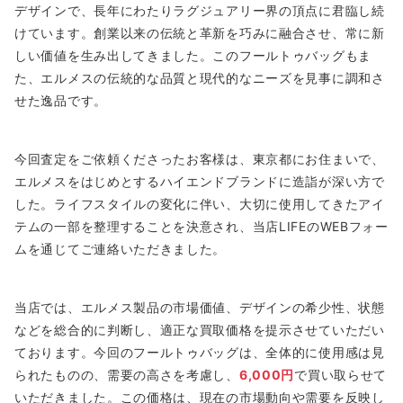
デザインで、長年にわたりラグジュアリー界の頂点に君臨し続
けています。創業以来の伝統と革新を巧みに融合させ、常に新
しい価値を生み出してきました。このフールトゥバッグもま
た、エルメスの伝統的な品質と現代的なニーズを見事に調和さ
せた逸品です。
今回査定をご依頼くださったお客様は、東京都にお住まいで、
エルメスをはじめとするハイエンドブランドに造詣が深い方で
した。ライフスタイルの変化に伴い、大切に使用してきたアイ
テムの一部を整理することを決意され、当店LIFEのWEBフォー
ムを通じてご連絡いただきました。
当店では、エルメス製品の市場価値、デザインの希少性、状態
などを総合的に判断し、適正な買取価格を提示させていただい
ております。今回のフールトゥバッグは、全体的に使用感は見
られたものの、需要の高さを考慮し、
6,000円
で買い取らせて
いただきました。この価格は、現在の市場動向や需要を反映し