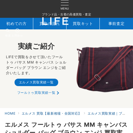
MENU
ブランド品・古着の高価買取・査定
初めての方
買取の流れ
買取キット
事前査定
検索
お問合せ
実績ご紹介
LIFEで買取をさせて頂いたフール
トゥ バサス MM キャンバス ショル
ダー バッグ ブラウン エンジをご紹
介いたします。
エルメス買取実績一覧
フールトゥ買取実績一覧
HOME
エルメス 買取【最新相場・全国対応】
エルメス買取実績｜ブランド専門店LIFE
エルメス フールトゥ バサス MM キャンバス
ショルダー バッグ ブラウン エンジ 買取実