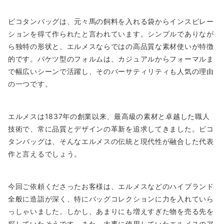
ピコタンバッグは、元々馬の飼料を入れる袋からインスピレー
ションを得て作られたと言われています。シンプルでありなが
ら独特の形状と、エルメスならではの高品質な素材使いが特徴
的です。バケツ型のフォルムは、カジュアルからフォーマルま
で幅広いシーンで活躍し、そのバーサティリティも人気の理由
の一つです。
エルメスは1837年の創業以来、最高級の素材と卓越した職人
技術で、常に品質とデザインの革新を追求してきました。ピコ
タンバッグは、そんなエルメスの伝統と現代性が融合した代表
作と言えるでしょう。
今回ご依頼くださったお客様は、エルメスなどのハイブランド
全般に造詣が深く、特にバッグコレクションに力を入れていら
っしゃいました。しかし、あまりにも増えすぎた物を売る先を
探していたそうです。また、大事に使用していたエルメスのア