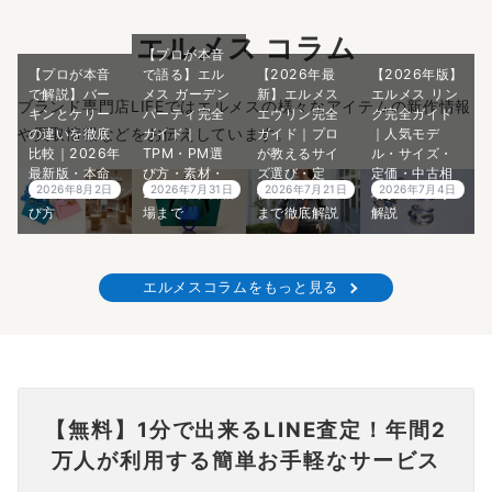
エルメス コラム
【プロが本音
【プロが本音
で語る】エル
【2026年最
【2026年版】
で解説】バー
メス ガーデン
新】エルメス
エルメス リン
ブランド専門店LIFEではエルメスの様々なアイテムの新作情報
キンとケリー
パーティ完全
エヴリン完全
グ完全ガイド
や買取情報などをお伝えしています。
の違いを徹底
ガイド｜
ガイド｜プロ
｜人気モデ
比較｜2026年
TPM・PM選
が教えるサイ
ル・サイズ・
最新版・本命
び方・素材・
ズ選び・定
定価・中古相
2026年8月2日
2026年7月31日
2026年7月21日
2026年7月4日
エルメスの選
2026年最新相
価・入手方法
場までプロが
び方
場まで
まで徹底解説
解説
エルメスコラムをもっと見る
【無料】1分で出来るLINE査定！年間2
万人が利用する簡単お手軽なサービス