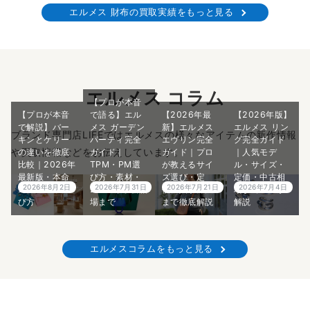
エルメス 財布の買取実績をもっと見る
エルメス コラム
【プロが本音
【プロが本音
で語る】エル
【2026年最
【2026年版】
で解説】バー
メス ガーデン
新】エルメス
エルメス リン
ブランド専門店LIFEではエルメスの様々なアイテムの新作情報
キンとケリー
パーティ完全
エヴリン完全
グ完全ガイド
や買取情報などをお伝えしています。
の違いを徹底
ガイド｜
ガイド｜プロ
｜人気モデ
比較｜2026年
TPM・PM選
が教えるサイ
ル・サイズ・
最新版・本命
び方・素材・
ズ選び・定
定価・中古相
2026年8月2日
2026年7月31日
2026年7月21日
2026年7月4日
エルメスの選
2026年最新相
価・入手方法
場までプロが
び方
場まで
まで徹底解説
解説
エルメスコラムをもっと見る