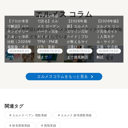
エルメス コラム
【プロが本音
【プロが本音
で語る】エル
【2026年最
【2026年版】
で解説】バー
メス ガーデン
新】エルメス
エルメス リン
ブランド専門店LIFEではエルメスの様々なアイテムの新作情報
キンとケリー
パーティ完全
エヴリン完全
グ完全ガイド
や買取情報などをお伝えしています。
の違いを徹底
ガイド｜
ガイド｜プロ
｜人気モデ
比較｜2026年
TPM・PM選
が教えるサイ
ル・サイズ・
最新版・本命
び方・素材・
ズ選び・定
定価・中古相
2026年8月2日
2026年7月31日
2026年7月21日
2026年7月4日
エルメスの選
2026年最新相
価・入手方法
場までプロが
び方
場まで
まで徹底解説
解説
エルメスコラムをもっと見る
関連タグ
エルメス ベアン 買取実績
エルメス 財布買取実績
財布買取実績
買取実績