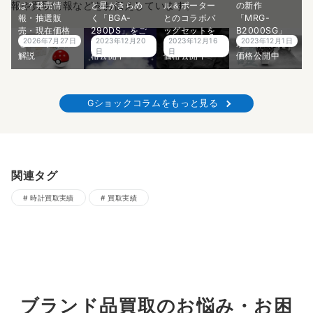
報や買取情報などをお伝えしています。
は？発売情
と星がきらめ
ル＆ポーター
の新作
報・抽選販
く「BGA-
とのコラボバ
「MRG-
売・現在価格
290DS」をご
ッグセットを
B2000SG」
2026年7月27日
2023年12月20
2023年12月16
2023年12月1日
をプロが徹底
紹介！買取価
ご紹介！買取
が登場！買取
日
日
解説
格公開中
価格公開中
価格公開中
Gショックコラムをもっと見る
関連タグ
時計買取実績
買取実績
ブランド品買取のお悩み・お困