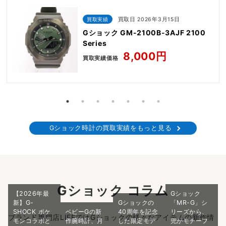
買取実績
買取日 2026年3月15日
Gショック GM-2100B-3AJF 2100
Series
8,000円
買取実績価格
Gショック時計の買取実績をもっと見る
Gショック コラム
【2026年最
Gショック
新】G-
Gショックの
「MR-G」シ
SHOCK ポケ
ベビーGの新
40周年を記念
リーズから、
ブランド専門店LIFEではGショックの様々なアイテムの新作情
モンコラボと
作腕時計、月
した限定モデ
兜がモチーフ