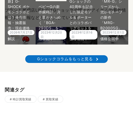
新】G-
Gショックの
「MR-G」シ
SHOCK ポケ
ベビーGの新
40周年を記念
リーズから、
ブランド専門店LIFEではGショックの様々なアイテムの新作情
モンコラボと
作腕時計、月
した限定モデ
兜がモチーフ
報や買取情報などをお伝えしています。
は？発売情
と星がきらめ
ル＆ポーター
の新作
報・抽選販
く「BGA-
とのコラボバ
「MRG-
売・現在価格
290DS」をご
ッグセットを
B2000SG」
2026年7月27日
2023年12月20
2023年12月16
2023年12月1日
をプロが徹底
紹介！買取価
ご紹介！買取
が登場！買取
日
日
解説
格公開中
価格公開中
価格公開中
Gショックコラムをもっと見る
関連タグ
時計買取実績
買取実績