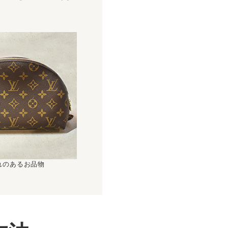
！
れのあるお品物