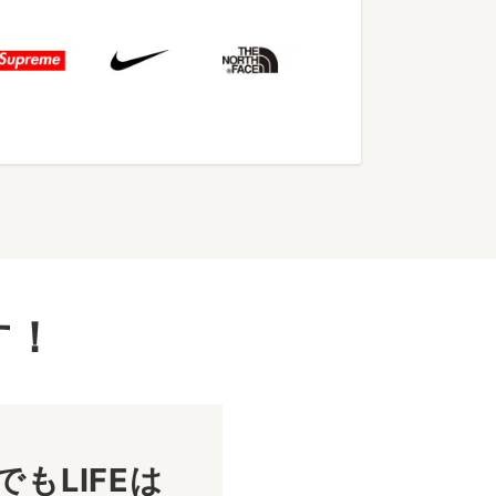
す！
もLIFEは