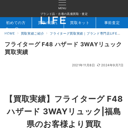
MENU
ブランド品・古着の高価買取・査定
初めての方
買取の流れ
買取キット
事前査定
HOME
買取実績ご紹介
フライターグ買取実績｜ブランド専門店LIFE
フ
検索
お問合せ
フライターグ F48 ハザード 3WAYリュック
買取実績
2021年11月8日
2024年9月7日
【買取実績】フライターグ F48
ハザード 3WAYリュック|福島
県のお客様より買取