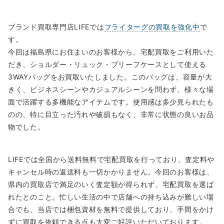
ブランド買取専門店LIFEでは
フライターグの買取を強化中
で
す。
今回は福島県にお住まいのお客様から、宅配買取をご利用いた
だき、ショルダー・リュック・ブリーフケースとして使える
3WAYバッグをお買取いたしました。このバッグは、容量が大
きく、ビジネスシーンやカジュアルシーンを問わず、様々な場
面で活躍する多機能なアイテムです。使用感は多少見られたも
のの、特に目立った汚れや破損もなく、非常に状態の良いお品
物でした。
LIFEでは全国から送料無料で宅配買取を行っており、査定料や
キャンセル時の返送料も一切かかりません。今回のお客様は、
県内の買取店で満足のいく査定額が得られず、宅配買取を選ば
れたとのこと。忙しい生活の中で店舗への持ち込みが難しい場
合でも、当店では梱包資材を無料で提供しており、手間をかけ
ずに買取を依頼できる点も大変ご好評いただいております。