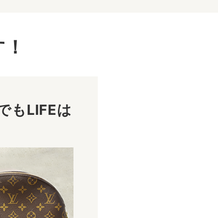
す！
もLIFEは
！