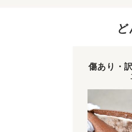
ど
傷あり・訳