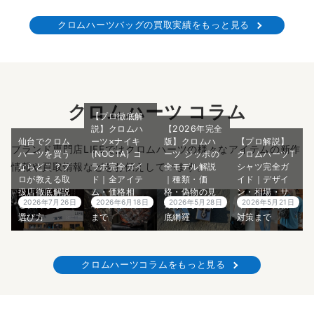
クロムハーツバッグの買取実績をもっと見る
クロムハーツ コラム
【プロ徹底解
説】クロムハ
【2026年完全
仙台でクロム
ーツ×ナイキ
版】クロムハ
【プロ解説】
ブランド専門店LIFEではクロムハーツの様々なアイテムの新作
ハーツを買う
(NOCTA) コ
ーツ ジッポの
クロムハーツT
情報や買取情報などをお伝えしています。
ならどこ？プ
ラボ完全ガイ
全モデル解説
シャツ完全ガ
ロが教える取
ド｜全アイテ
｜種類・価
イド｜デザイ
扱店徹底解説
ム・価格相
格・偽物の見
ン・相場・サ
2026年7月26日
2026年6月18日
2026年5月28日
2026年5月21日
と後悔しない
場・入手方法
分け方まで徹
イズ感・偽物
選び方
まで
底網羅
対策まで
クロムハーツコラムをもっと見る