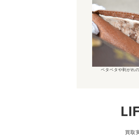
ベタベタや剥がれ
L
買取