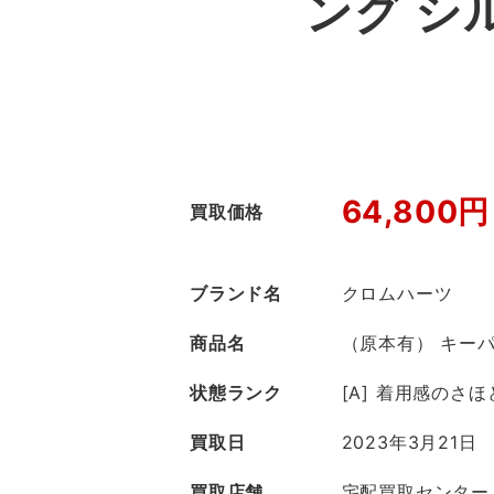
ング シ
64,800円
買取価格
ブランド名
クロムハーツ
商品名
（原本有） キーパ
状態ランク
[A] 着用感のさ
買取日
2023年3月21日
買取店舗
宅配買取センター