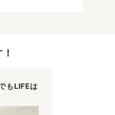
す！
もLIFEは
！