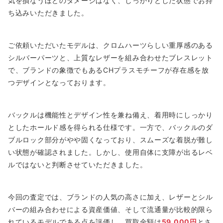
気を損なうほどのダメージはなく、しっかりとした状態でお持
ち込みいただきました。
ご依頼いただいたモデルは、クロムハーツらしい重厚感のある
シルバーパーツと、上質なレザーを組み合わせたブレスレット
で、ブランドの象徴でもあるCHプラスモチーフが存在感を放
つデザインとなっております。
バックルは機能性とデザイン性を兼ね備え、着用時にしっかり
としたホールド感を得られる仕様です。一方で、バックルのダ
ブルロック部分がやや固くなっており、スムーズな着脱が難し
い状態が確認されました。しかし、使用自体に支障が出るレベ
ルではないと判断させていただきました。
今回の査定では、ブランドの人気の高さに加え、レザーとシル
バーの組み合わせによる資産価値、そして流通量が比較的限ら
れているモデルである点を評価し、買取金額は
59,000円
とさ