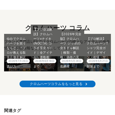
クロムハーツ コラム
【プロ徹底解
説】クロムハ
【2026年完全
仙台でクロム
ーツ×ナイキ
版】クロムハ
【プロ解説】
ブランド専門店LIFEではクロムハーツの様々なアイテムの新作
ハーツを買う
(NOCTA) コ
ーツ ジッポの
クロムハーツT
情報や買取情報などをお伝えしています。
ならどこ？プ
ラボ完全ガイ
全モデル解説
シャツ完全ガ
ロが教える取
ド｜全アイテ
｜種類・価
イド｜デザイ
扱店徹底解説
ム・価格相
格・偽物の見
ン・相場・サ
2026年7月26日
2026年6月18日
2026年5月28日
2026年5月21日
と後悔しない
場・入手方法
分け方まで徹
イズ感・偽物
選び方
まで
底網羅
対策まで
クロムハーツコラムをもっと見る
関連タグ