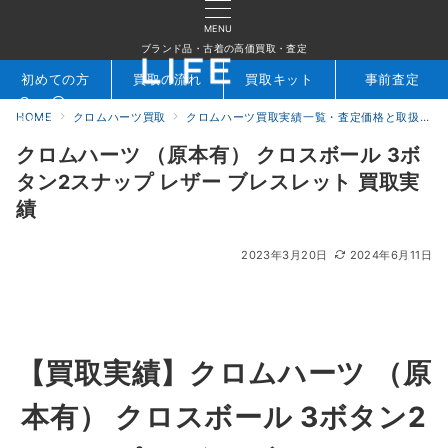
MENU
ブランド品・古着の高価買取・査定
初めての方
買取の流れ
買取キット
事前査定
HOME
クロムハーツ買取
クロムハーツ買取実績一覧・査定価格と取扱アイテムを公開｜ブランド買取専門店LIFE
検索
お問合せ
クロムハーツ （原本有） クロスボール 3ボ
タン2スナップ レザー ブレスレット 買取実
績
2023年3月20日
2024年6月11日
【買取実績】クロムハーツ （原
本有） クロスボール 3ボタン2