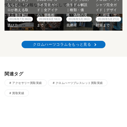
情報や買取情報などをお伝えしています。
ならどこ？プ
ラボ完全ガイ
全モデル解説
シャツ完全ガ
ロが教える取
ド｜全アイテ
｜種類・価
イド｜デザイ
扱店徹底解説
ム・価格相
格・偽物の見
ン・相場・サ
2026年7月26日
2026年6月18日
2026年5月28日
2026年5月21日
と後悔しない
場・入手方法
分け方まで徹
イズ感・偽物
選び方
まで
底網羅
対策まで
クロムハーツコラムをもっと見る
関連タグ
アクセサリー買取実績
クロムハーツブレスレット買取実績
買取実績