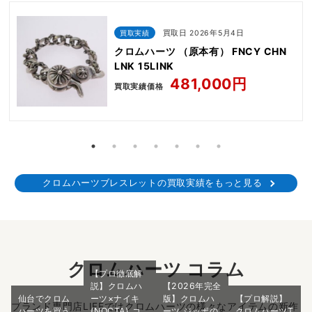
買取実績
買取日 2026年5月4日
クロムハーツ （原本有） FNCY CHN
LNK 15LINK
481,000円
買取実績価格
クロムハーツブレスレットの買取実績をもっと見る
クロムハーツ コラム
【プロ徹底解
説】クロムハ
【2026年完全
仙台でクロム
ーツ×ナイキ
版】クロムハ
【プロ解説】
ブランド専門店LIFEではクロムハーツの様々なアイテムの新作
ハーツを買う
(NOCTA) コ
ーツ ジッポの
クロムハーツT