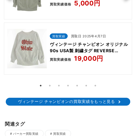
MICHIGAN ロゴ リバース ウィーブ カ
5,000円
買取実績価格
レッジ スウェット
買取実績
買取日 2025年4月7日
ヴィンテージ チャンピオン オリジナル
90s USA製 刺繍タグ REVERSE
WEAVE Ohaio State リバースウィー
19,000円
買取実績価格
ブ オハイオ大学 プリント クルー スウ
ェット
ヴィンテージ チャンピオンの買取実績をもっと見る
関連タグ
パーカー買取実績
買取実績