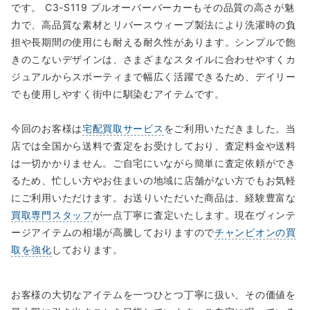
です。 C3-S119 プルオーバーパーカーもその品質の高さが魅
力で、高品質な素材とリバースウィーブ製法により洗濯時の負
担や長期間の使用にも耐える耐久性があります。シンプルで飽
きのこないデザインは、さまざまなスタイルに合わせやすくカ
ジュアルからスポーティまで幅広く活躍できるため、デイリー
でも使用しやすく街中に馴染むアイテムです。
今回のお客様は
宅配買取サービス
をご利用いただきました。当
店では全国から送料で査定をお受けしており、査定料金や送料
は一切かかりません。ご自宅にいながら簡単に査定依頼ができ
るため、忙しい方やお住まいの地域に店舗がない方でもお気軽
にご利用いただけます。お送りいただいた商品は、経験豊富な
買取専門スタッフ
が一点丁寧に査定いたします。現在ヴィンテ
ージアイテムの相場が高騰しておりますので
チャンピオンの買
取を強化
しております。
お客様の大切なアイテムを一つひとつ丁寧に扱い、その価値を