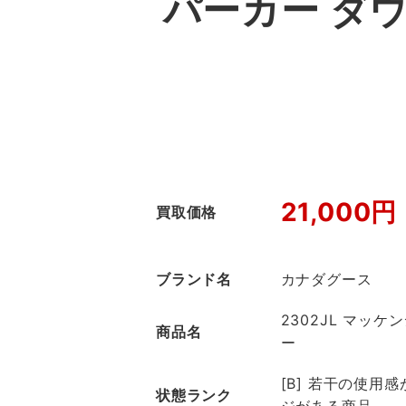
パーカー ダ
21,000円
買取価格
ブランド名
カナダグース
2302JL マッケ
商品名
ー
[B] 若干の使用
状態ランク