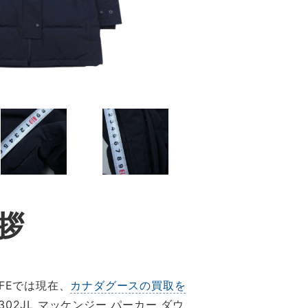
拶
FEでは現在、
カナダグースの買取を
2JL マッケンジー パーカー ダウ