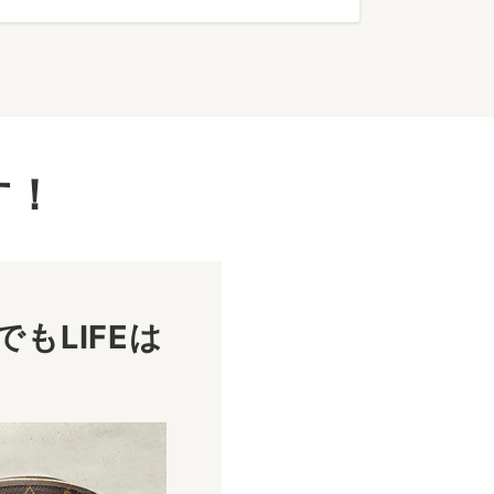
す！
もLIFEは
！