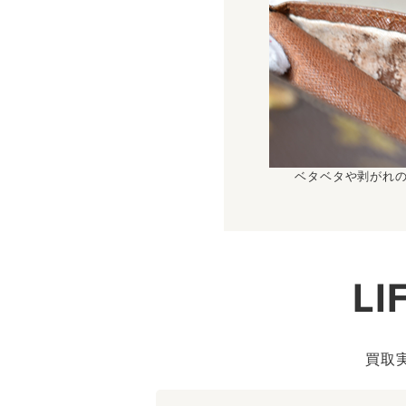
ベタベタや剥がれ
L
買取