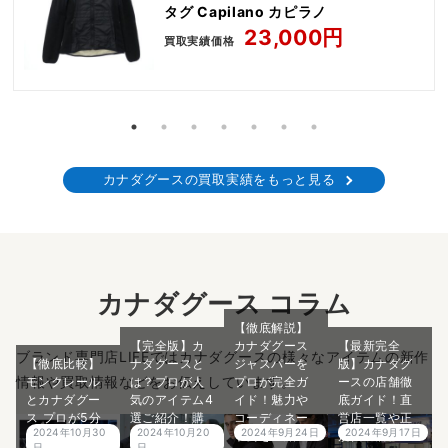
タグ Capilano カピラノ
23,000円
買取実績価格
カナダグースの買取実績をもっと見る
カナダグース コラム
【徹底解説】
【完全版】カ
カナダグース
【最新完全
ブランド専門店LIFEではカナダグースの様々なアイテムの新作
【徹底比較】
ナダグースと
ジャスパーを
版】カナダグ
情報や買取情報などをお伝えしています。
モンクレール
は？プロが人
プロが完全ガ
ースの店舗徹
とカナダグー
気のアイテム4
イド！魅力や
底ガイド！直
ス プロが5分
選ご紹介！購
コーディネー
営店一覧や正
2024年10月30
2024年10月20
2024年9月24日
2024年9月17日
で違いを完全
入者レビュー
ト例をご紹
規代理店につ
日
日