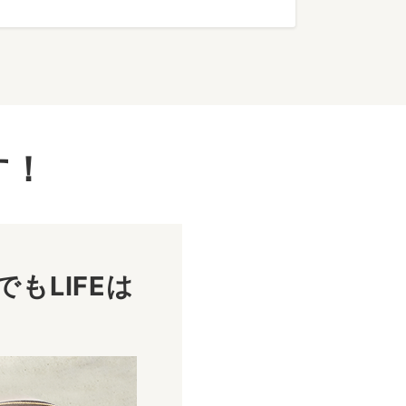
す！
もLIFEは
！