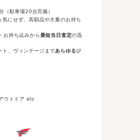
分（駐車場20台完備）
を気にせず、高額品や大量のお持ち
・お持ち込みから
最短当日査定
の迅
ート、ヴィンテージまで
あらゆるジ
トドア etc