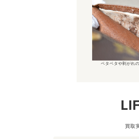
ベタベタや剥がれ
L
買取