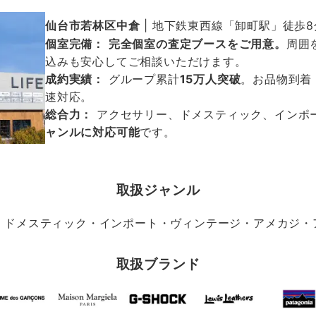
仙台市若林区中倉
| 地下鉄東西線「卸町駅」徒歩8
個室完備：
完全個室の査定ブースをご用意。
周囲
込みも安心してご相談いただけます。
成約実績：
グループ累計
15万人突破
。お品物到着
速対応。
総合力：
アクセサリー、ドメスティック、インポ
ャンルに対応可能
です。
取扱ジャンル
・ドメスティック・インポート・ヴィンテージ・アメカジ・アウ
取扱ブランド