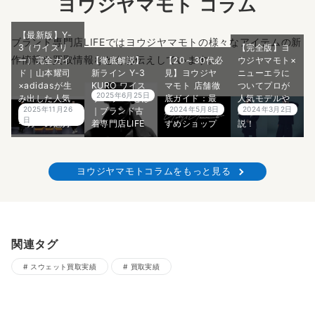
ヨウジヤマモト コラム
【最新版】Y-
ブランド専門店LIFEではヨウジヤマモトの様々なアイテムの新
3（ワイスリ
【完全版】ヨ
作情報や買取情報などをお伝えしています。
ー）完全ガイ
【徹底解説】
【20～30代必
ウジヤマモト×
ド｜山本耀司
新ライン Y-3
見】ヨウジヤ
ニューエラに
×adidasが生
KURO ワイス
マモト 店舗徹
ついてプロが
2025年6月25日
み出した人気
リー クロ とは
底ガイド：最
人気モデルや
2025年11月26
2024年5月8日
2024年3月2日
モデル・スニ
｜ブランド古
新情報＆おす
歴史を5分で解
日
ーカーの魅力
着専門店LIFE
すめショップ
説！
ヨウジヤマモトコラムをもっと見る
関連タグ
スウェット買取実績
買取実績