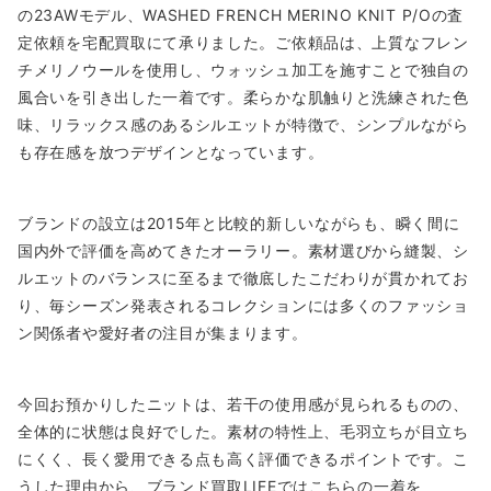
の23AWモデル、WASHED FRENCH MERINO KNIT P/Oの査
定依頼を宅配買取にて承りました。ご依頼品は、上質なフレン
チメリノウールを使用し、ウォッシュ加工を施すことで独自の
風合いを引き出した一着です。柔らかな肌触りと洗練された色
味、リラックス感のあるシルエットが特徴で、シンプルながら
も存在感を放つデザインとなっています。
ブランドの設立は2015年と比較的新しいながらも、瞬く間に
国内外で評価を高めてきたオーラリー。素材選びから縫製、シ
ルエットのバランスに至るまで徹底したこだわりが貫かれてお
り、毎シーズン発表されるコレクションには多くのファッショ
ン関係者や愛好者の注目が集まります。
今回お預かりしたニットは、若干の使用感が見られるものの、
全体的に状態は良好でした。素材の特性上、毛羽立ちが目立ち
にくく、長く愛用できる点も高く評価できるポイントです。こ
うした理由から、ブランド買取LIFEではこちらの一着を