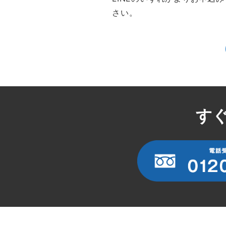
さい。
す