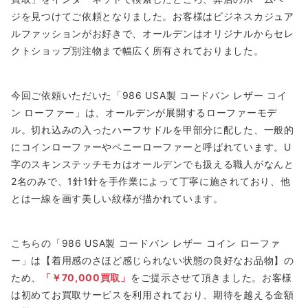
ジを見つけてご依頼となりました。お客様はビジネスカジュア
ルファッションがお好きで、オールデンはオリジナルからセレ
クトショップ別注物まで幅広く所有されておりました。
今回ご依頼いただいた「986 USA製 コードバン レザー コイ
ン ローファー」は、オールデンが展開するローファーモデ
ル。切れ込みの入ったハーフサドルを甲部分に配した、一般的
にコインローファーやペニーローファーと呼ばれています。U
字のスキンステッチモカはオールデンでも扱える職人がなんと
2名のみで、1針1針を手作業によって丁寧に施されており、他
とは一線を画す美しい紋様が描かれています。
こちらの「986 USA製 コードバン レザー コイン ローファ
ー」は【着用感のさほど感じられない状態の良好なお品物】の
ため、
「￥70,000買取」
をご提示させて頂きました。お客様
は初めてお買取サービスを利用されており、期待を越える金額