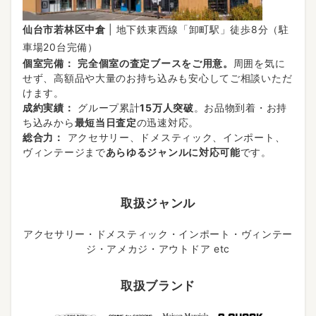
仙台市若林区中倉
| 地下鉄東西線「卸町駅」徒歩8分（駐
車場20台完備）
個室完備：
完全個室の査定ブースをご用意。
周囲を気に
せず、高額品や大量のお持ち込みも安心してご相談いただ
けます。
成約実績：
グループ累計
15万人突破
。お品物到着・お持
ち込みから
最短当日査定
の迅速対応。
総合力：
アクセサリー、ドメスティック、インポート、
ヴィンテージまで
あらゆるジャンルに対応可能
です。
取扱ジャンル
アクセサリー・ドメスティック・インポート・ヴィンテー
ジ・アメカジ・アウトドア etc
取扱ブランド