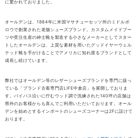
に驚かれておりました。
オールデンは、1884年に米国マサチューセッツ州のミドルボ
ロウで創業された老舗シューズブランド。カスタムメイドブー
ツや受注生産の紳士靴を製造する小さなメーカーとしてスター
トしたオールデンは、上質な素材を用いたグッドイヤーウェル
テッド靴を手がけることでアメリカに知れ渡るブランドとして
成長し続けています。
弊社ではオールデン等のレザーシューズブランドを専門に扱っ
ている「ブランド古着専門店LIFE中倉店」を展開しておりま
す。バイパス沿いに佇むウッド調で洗練された140坪の店舗は
県外のお客様からも喜んでご利用いただいております。オール
デンを始めとするインポートのシューズコーナーは2Fに設けて
おります。