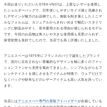
今回お送りいただいたG784-VN01は、上質なレザーを使用し
たショルダーバッグで、日常使いしやすいサイズ感と洗練され
たデザインが魅力のお品物でした。無駄を削ぎ落としたミニマ
ルなフォルムは、カジュアルからきれいめまで幅広いスタイリ
ングに馴染みやすく、長年愛用される理由が感じられるモデル
です。今回のお品物は角スレや大きな使用感も見受けられず、
保管状態も良好でしたので、当店でも高く評価いたしました。
アニエスベーは1975年にフランスのパリで誕生したブランド
で、流行に左右されない普遍的なデザインを軸に多くのファッ
ションファンから支持を集めてきました。シンプルながらもフ
レンチテイストを感じさせるアイテムが特徴で、ウェアだけで
なくバッグや財布などのレザーアイテムも高い人気を誇ってい
ます。
当店には
アニエスべー専門の買取アドバイザー
が在籍している
ため、シリーズごとの人気や中古市場での動向を踏まえたうえ