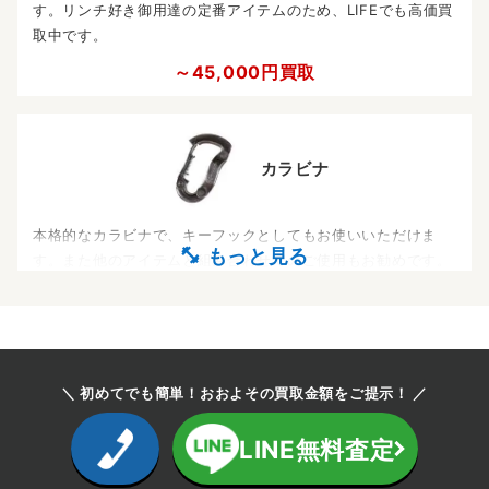
す。リンチ好き御用達の定番アイテムのため、LIFEでも高価買
取中です。
～45,000円買取
カラビナ
本格的なカラビナで、キーフックとしてもお使いいただけま
す。また他のアイテムと組み合わせてのご使用もお勧めです。
リンチシルバースミスのカラビナはブランドを代表する名作の
ため、高額買取が可能となっています。
～55,000円買取
＼ 初めてでも簡単！おおよその買取金額をご提示！ ／
メリケンサック キーホルダー
LINE無料査定