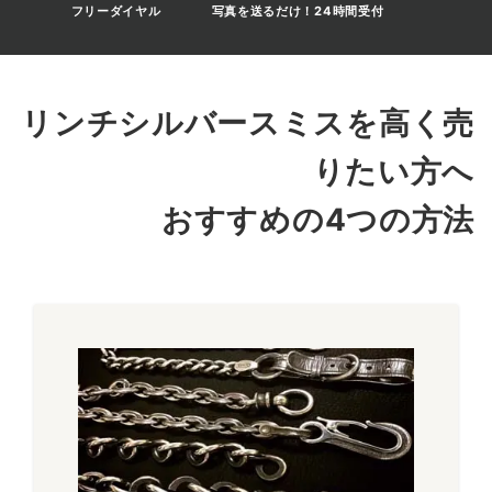
フリーダイヤル
写真を送るだけ！24時間受付
メリケンサックをモチーフにしたユニークなキーホルダーで
す。珍しいデザインでインパクト抜群のアイテムです。現在は
廃盤となっているためお探しの方も多く、買取相場も高くなっ
ております。
リンチシルバースミスを高く売
～35,000円買取
りたい方へ
おすすめの4つの方法
バイカー ウォレット
バイカー向けにデザインされたウォレットです。丸カン付き
で、同ブランドのウォレットチェーンと相性抜群のアイテムで
す。リンチシルバースミスではアクセサリーだけでなくレザー
アイテムも人気ですので高額査定が狙えます。
～46,000円買取