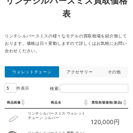
リンチシルバースミス買取価格
表
リンチシルバースミスの様々なモデルの買取相場を紹介致して
おります。価格は日々変動しますので詳しくはお気軽にお問い
合わせください。
ウォレットチェーン
アクセサリー
その他
件表示
検索:
商品画像
商品名
買取相場価格(新品)
商品画像
商品名
買取相場価格(新品)
リンチシルバースミス ウォレット
チェーン シルバー
120,000円
リンチシルバースミス 廃盤 ウォレ