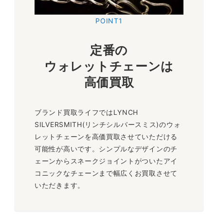
プリズナー ジャケット
POINT1
アメリカの刑務所で着用されていたジャケットをモチーフにし
定番の
たアイテムです。クラシカルでハードな雰囲気の1着です。リ
ンチシルバースミスのアパレルアイテムの中でも最大限の高額
ウォレットチェーンは
買取が狙えます。
高価買取
～71,000円買取
ブランド買取ライフではLYNCH
SILVERSMITH(リンチシルバースミス)のウォ
メメントモリ リング
レットチェーンを高価買取させていただける
可能性が高いです。シンプルなデザインのチ
ゴールドのシンプルなリングです。死があるということを忘れ
ェーンからスネークジョイントがついたアイ
ないで欲しいというメッセージを持ったリングで、お守りとし
コニックなチェーンまで幅広くお買取させて
てもお勧めです。リンチの現行品リングの中でも最も高い買取
いただきます。
価格が期待できる貴重な逸品です。
～101,000円買取