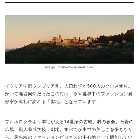
image：brunellocucinelli.com
イタリア中部ウンブリア州、人口わずか500人のソロメオ村。
かつて廃墟同然だったこの村は、今や世界中のファッション愛
好家が巡礼に訪れる「聖地」となっています。
ブルネロクチネリ本社がある14世紀の古城、村の教会、石畳の
広場、職人養成学校、劇場。すべてが中世の美しさを保ちなが
ら、最先端のファッションビジネスの中心地として機能してい