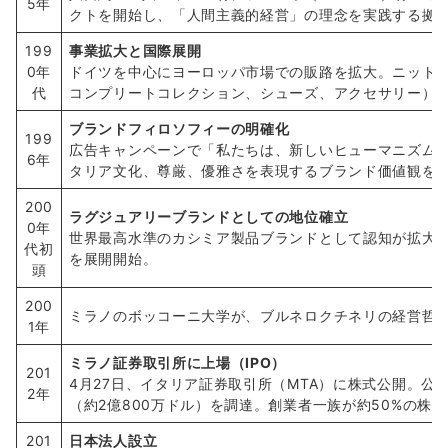
5年
クトを開始し、「人間主義的経営」の理念を実践する拠
199
事業拡大と国際展開
0年
ドイツを中心にヨーロッパ市場での販路を拡大。ニット
代
コンプリートコレクション、シューズ、アクセサリー）
ブランドフィロソフィーの明確化
199
広告キャンペーンで「私たちは、新しいヒューマニズム
6年
タリア文化、尊厳、優雅さを表現するブランド価値観を
200
ラグジュアリーブランドとしての地位確立
0年
世界最高水準のカシミア製品ブランドとして認知が拡大
代初
を展開開始。
頭
200
ミラノのボッコーニ大学が、ブルネロクチネリの経営哲
1年
ミラノ証券取引所に上場（IPO）
201
4月27日、イタリア証券取引所（MTA）に株式公開。公募価
2年
（約2億800万ドル）を調達。創業者一族が約50%の株
201
日本法人設立