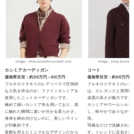
image：shop.brunellocucinelli.com
image：shop.brunelloc
カシミアカーディガン
コート
価格帯目安：約
20万円～60万円
価格帯目安：約
50万円～
ブルネロクチネリのレディースで圧倒的
ブルネロクチネリのレデ
な人気を誇るのが、ファインカシミアを
は、エレガンスと実用性
使用したニットカーディガンです。
成度の高さが魅力です。
極めて細いカシミア糸を用いており、肌
カシミアやウールシルク
に触れた瞬間に違いが分かる柔らかさ。
し、軽やかでありながら
身体を締め付けないのに、美しいライン
現。
が印象的です。
羽織るだけで洗練された
装飾を抑えたミニマルなデザインだから
す。トレンドに左右され