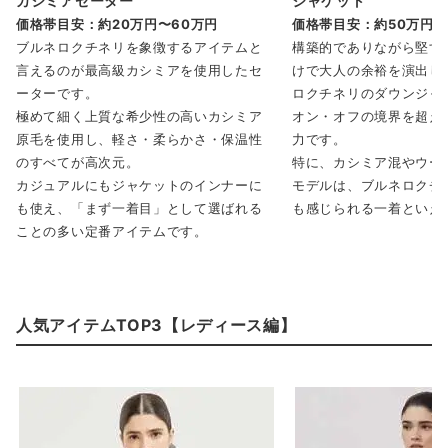
カシミアセーター
ジャケット
価格帯目安：約20万円〜60万円
価格帯目安：
約50万円～
ブルネロクチネリを象徴するアイテムと
構築的でありながら堅す
言えるのが最高級カシミアを使用したセ
けで大人の余裕を演出し
ーターです。
ロクチネリのダウンジャ
極めて細く上質な希少性の高いカシミア
オン・オフの境界を超え
原毛を使用し、軽さ・柔らかさ・保温性
力です。
のすべてが高次元。
特に、カシミア混やウー
カジュアルにもジャケットのインナーに
モデルは、ブルネロクチ
も使え、「まず一着目」として選ばれる
も感じられる一着といえ
ことの多い定番アイテムです。
人気アイテムTOP3【レディース編】