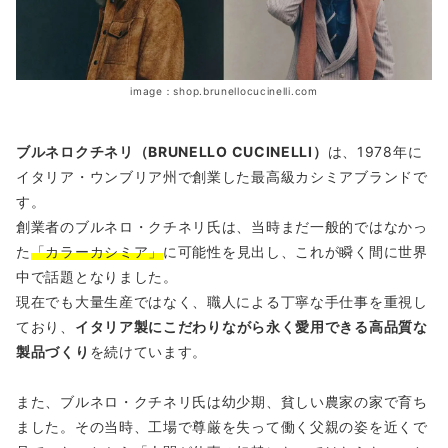
image：shop.brunellocucinelli.com
ブルネロクチネリ（BRUNELLO CUCINELLI）
は、1978年に
イタリア・ウンブリア州で創業した最高級カシミアブランドで
す。
創業者のブルネロ・クチネリ氏は、当時まだ一般的ではなかっ
た
「カラーカシミア」
に可能性を見出し、これが瞬く間に世界
中で話題となりました。
現在でも大量生産ではなく、職人による丁寧な手仕事を重視し
ており、
イタリア製にこだわりながら永く愛用できる高品質な
製品づくり
を続けています。
また、ブルネロ・クチネリ氏は幼少期、貧しい農家の家で育ち
ました。その当時、工場で尊厳を失って働く父親の姿を近くで