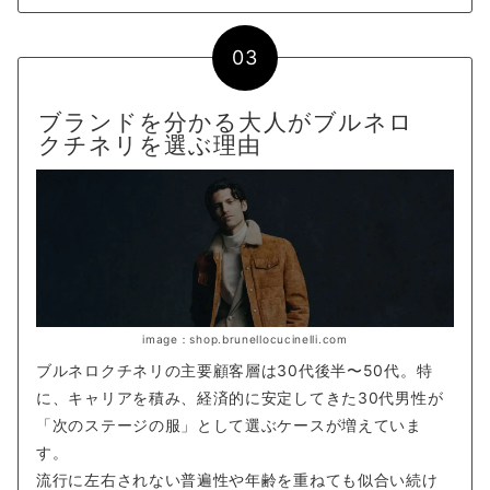
03
ブランドを分かる大人がブルネロ
クチネリを選ぶ理由
image：shop.brunellocucinelli.com
ブルネロクチネリの主要顧客層は30代後半〜50代。特
に、キャリアを積み、経済的に安定してきた30代男性が
「次のステージの服」として選ぶケースが増えていま
す。
流行に左右されない普遍性や年齢を重ねても似合い続け