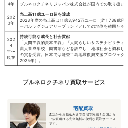
4年
ブルネロクチネリジャパン株式会社が国内での取り扱い
売上高11億ユーロ超を達成
202
2023年度の売上高は11億3,942万ユーロ（約1,73
3年
ーバルラグジュアリーブランドとしての地位を確固たる
持続可能な成長と社会貢献
202
「人間主義的資本主義」「人間らしいサステナビリティ
4
職人養成学校、図書館などを設立し、地域社会と調和し
年〜
の賞を受賞。日本では能登半島地震復興支援プロジェクト
現在
2025年）。
ブルネロクチネリ
買取サービス
宅配買取
査定からお振込みまで自宅で完結！全国から
ご依頼頂ける完全無料の便利な買取サービス
です。
くわしくはこちら