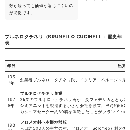
数が経っても価値が落ちにくいの
が特徴です。
ブルネロクチネリ（BRUNELLO CUCINELLI）歴史年
表
年代
出来
195
創業者ブルネロ・クチネリ氏、イタリア・ペルージャ県
3年
ブルネロクチネリ創業
197
25歳のブルネロ・クチネリ氏が、妻フェデリカとともに
8年
シミアニット
を製造する小さな会社を設立。当時約550
カシミアセーター約60着を製造したことがブランドの起
ソロメオ村へ本拠地移転
198
人口約500人の中世の村、ソロメオ（Solomeo）村