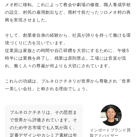
メオ村に移転。これによって教会や劇場の修復、職人養成学校
の設立、村民の雇用創出など、廃村寸前だったソロメオ村の再
興を実現させました。
そして、創業者自身の経験から、社員が誇りを持って働ける環
境づくりに力を注いでいます。
従業員は家族との時間や自己研鑽を大切にするために、午後5
時半には業務を終了し、残業は原則禁止。工場には音楽が流
れ、働く人々の尊厳が何よりも大切にされています。
これらの功績は、ブルネロクチネリが世界から尊敬され「世界
一美しい会社」と称される理由でしょう。
ブルネロクチネリは、その思想ま
で世界から評価されています。そ
のため中古市場でも人気が高く、
インポートブランド買
定番デザインやカシミア素材は年
取アドバイザー