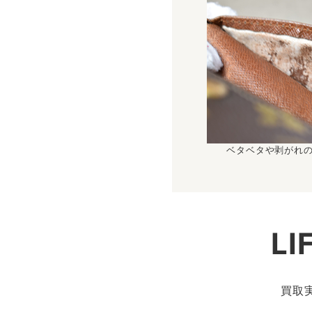
ベタベタや剥がれ
L
買取