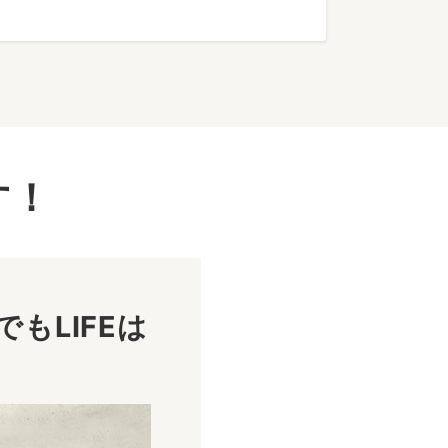
す！
もLIFEは
！