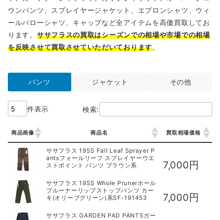
ウンパンツ、スプレイヤージャケット、エプロンシャツ、ウィ
ールバローシャツ、キャップなど全アイテムを高価買取してお
ります。
ササフラスの買取はシーズンでの相場や市場での相場
を反映させて買取させていただいております
。
パンツ
ジャケット
その他
件表示
検索:
商品画像
商品名
買取相場価格
商品画像
商品名
買取相場価格
ササフラス 19SS Fall Leaf Sprayer P
antsフォールリーフ スプレイヤーウエ
7,000円
ストポイント パンツ ブラウン系
ササフラス 19SS Whole Prunerホール
プルーナーリップストップパンツ カー
7,000円
キ(オリーブグリーン)系SF-191453
ササフラス GARDEN PAD PANTSガー