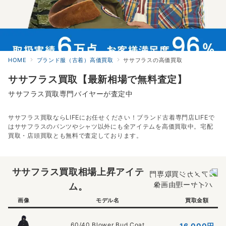
HOME
ブランド服（古着）高価買取
ササフラスの高価買取
ササフラス買取【最新相場で無料査定】
ササフラス買取専門バイヤーが査定中
ササフラス買取ならLIFEにお任せください！ブランド古着専門店LIFEで
はササフラスのパンツやシャツ以外にも全アイテムを高価買取中。宅配
買取・店頭買取とも無料で査定しております。
ササフラス買取相場上昇アイテ
ム。
画像
モデル名
買取金額
60/40 Blower Bud Coat
16,000
円