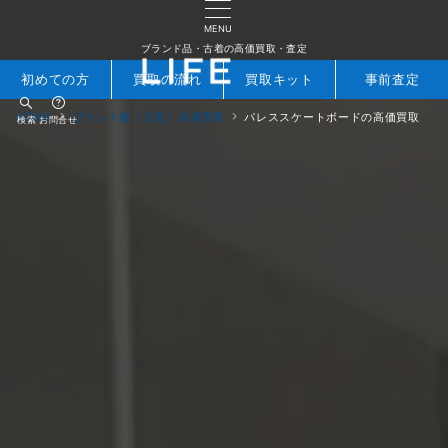
MENU
ブランド品・古着の高価買取・査定
初めての方
買取の流れ
買取キット
事前査定
HOME
ブランド服（古着）高価買取
パレススケートボードの高価買取
検索
お問合せ