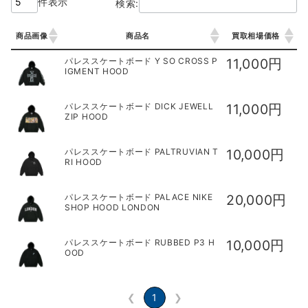
件表示
検索:
商品画像
商品名
買取相場価格
商品画像
商品名
買取相場価格
パレススケートボード Y SO CROSS P
11,000円
IGMENT HOOD
パレススケートボード DICK JEWELL
11,000円
ZIP HOOD
パレススケートボード PALTRUVIAN T
10,000円
RI HOOD
パレススケートボード PALACE NIKE
20,000円
SHOP HOOD LONDON
パレススケートボード RUBBED P3 H
10,000円
OOD
❮
1
❯