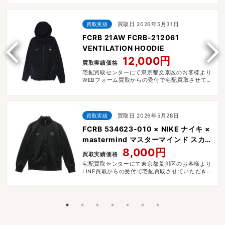
買取実績
買取日 2026年5月31日
FCRB 21AW FCRB-212061
VENTILATION HOODIE
12,000円
買取実績価格
宅配買取センターにて東京都文京区のお客様より
WEBフォーム買取からの受付で宅配買取させてい
ただきました。
買取実績
買取日 2026年5月28日
FCRB 534623-010 × NIKE ナイキ ×
mastermind マスターマインド スカル
プリント ジャージ トラックジャケット
8,000円
買取実績価格
宅配買取センターにて東京都荒川区のお客様より
LINE買取からの受付で宅配買取させていただきま
した。