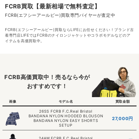
FCRB買取【最新相場で無料査定】
FCRB(エフシーアールビー)買取専門バイヤーが査定中
FCRB(エフシーアールビー)買取ならLIFEにお任せください！ブランド古
着専門店LIFEではFCRBのナイロンジャケットやコラボモデルなどのア
イテムを高価買取中。
FCRB高価買取中！売るなら今が
おすすめです！
画像
モデル名
買取金額
26SS FCRB F.C.Real Bristol
BANDANA NYLON HOODED BLOUSON
27,000円
BANDANA NYLON EASY SHORTS
SETUP
24AW FCRB F.C.Real Bristol