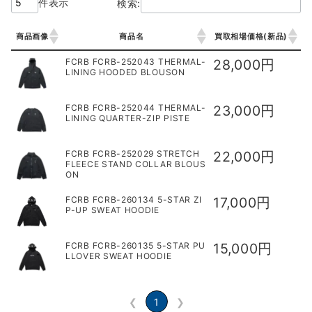
件表示
検索:
商品画像
商品名
買取相場価格(新品)
商品画像
商品名
買取相場価格(新品)
FCRB FCRB-252043 THERMAL-
28,000円
LINING HOODED BLOUSON
FCRB FCRB-252044 THERMAL-
23,000円
LINING QUARTER-ZIP PISTE
FCRB FCRB-252029 STRETCH
22,000円
FLEECE STAND COLLAR BLOUS
ON
FCRB FCRB-260134 5-STAR ZI
17,000円
P-UP SWEAT HOODIE
FCRB FCRB-260135 5-STAR PU
15,000円
LLOVER SWEAT HOODIE
❮
1
❯