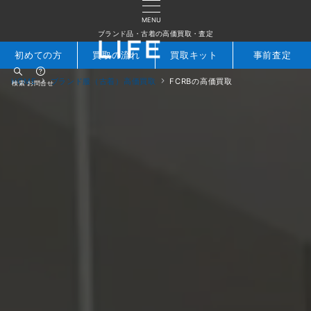
MENU
ブランド品・古着の高価買取・査定
初めての方
買取の流れ
買取キット
事前査定
HOME
ブランド服（古着）高価買取
FCRBの高価買取
検索
お問合せ