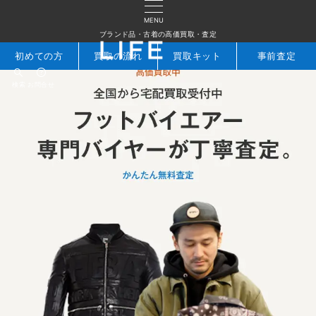
MENU
ブランド品・古着の高価買取・査定
初めての方
買取の流れ
買取キット
事前査定
検索
お問合せ