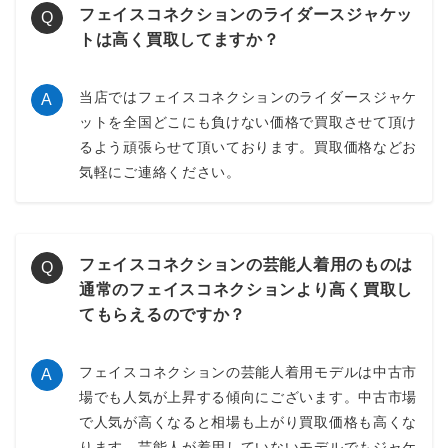
フェイスコネクションのライダースジャケッ
Q
コンバース ランスター ロー フェイスコネクション
トは高く買取してますか？
メタリックな見え方とクラシックな木型のギャップが印象に残
るコラボモデル。アパレル中心のブランドLPにスニーカー検索
当店ではフェイスコネクションのライダースジャケ
を追加できるため、指名検索以外の入口を増やしたい時に相性
A
の良い一足です。
ットを全国どこにも負けない価格で買取させて頂け
るよう頑張らせて頂いております。買取価格などお
～19,000円買取
気軽にご連絡ください。
フェイスコネクション
の芸能人着用のものは
Q
通常のフェイスコネクションより高く買取し
アップサイクルド レザー ジャケット ウィズ ハンドド
てもらえるのですか？
ローン グラフィティ
手描きグラフィティとレザーの重厚感がぶつかることで、ラグ
フェイスコネクションの芸能人着用モデルは中古市
ジュアリーとストリートの境目を曖昧に見せられる一着。強い
A
場でも人気が上昇する傾向にございます。中古市場
個性がありながら写真で魅力が伝わりやすく、LPの上位訴求に
も置きやすいモデルです
で人気が高くなると相場も上がり買取価格も高くな
ります。芸能人が着用していないモデルでもジャケ