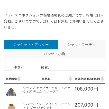
フェイスコネクションの相場価格表のご紹介です。相場は日々
変動がございますので、詳しくはお気軽にお問い合わせくださ
いませ。
ジャケット・アウター
シャツ・フーディ
パンツ・小物
件表示
検索:
商品画像
商品名
買取相場価格(新品)
商品画像
商品名
買取相場価格(新品)
ウーマン アップサイクルド パーカ
108,000円
ウィズ デニム スリーブス
リバーシブル シアリング フーデッ
207,000円
ド レザー ジャケット