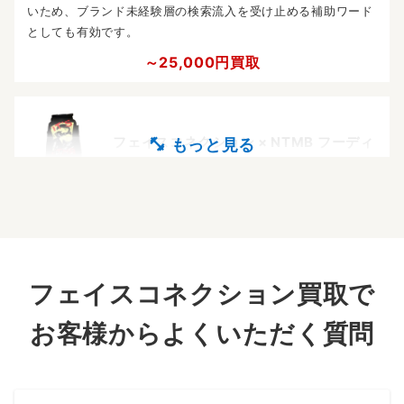
いため、ブランド未経験層の検索流入を受け止める補助ワード
としても有効です。
～25,000円買取
フェイスコネクション × NTMB フーディ
着脱ギミックやダメージ感を前面に出しやすく、フーディなの
に単なるカジュアルで終わらないのが魅力。コラボワードを含
むため検索導線が作りやすく、ブランド色を保ったまま差別化
しやすい強化候補です。
フェイスコネクション買取で
～31,000円買取
お客様からよくいただく質問