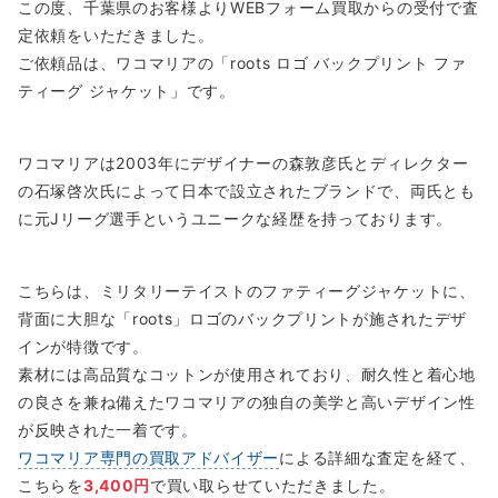
この度、千葉県のお客様よりWEBフォーム買取からの受付で査
定依頼をいただきました。
​ご依頼品は、ワコマリアの「roots ロゴ バックプリント ファ
ティーグ ジャケット」です。
​ワコマリアは2003年にデザイナーの森敦彦氏とディレクター
の石塚啓次氏によって日本で設立されたブランドで、両氏とも
に元Jリーグ選手というユニークな経歴を持っております。
こちらは、ミリタリーテイストのファティーグジャケットに、
背面に大胆な「roots」ロゴのバックプリントが施されたデザ
インが特徴です。
​素材には高品質なコットンが使用されており、耐久性と着心地
の良さを兼ね備えたワコマリアの独自の美学と高いデザイン性
が反映された一着です。​
ワコマリア専門の買取アドバイザー
による詳細な査定を経て、
こちらを
3,400円
で買い取らせていただきました。