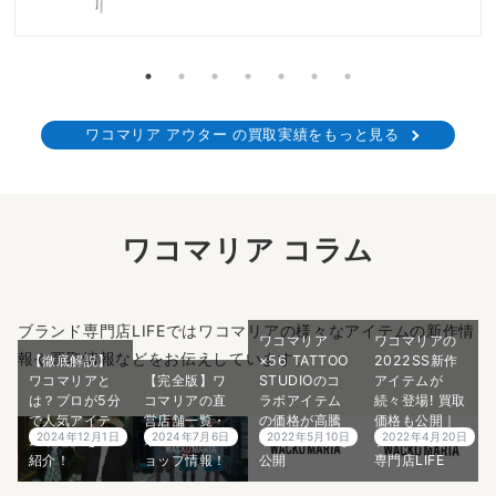
ワコマリア アウター の買取実績をもっと見る
ワコマリア コラム
ブランド専門店LIFEではワコマリアの様々なアイテムの新作情
ワコマリア
ワコマリアの
報や買取情報などをお伝えしています。
【徹底解説】
×56 TATTOO
2022SS新作
ワコマリアと
【完全版】ワ
STUDIOのコ
アイテムが
は？プロが5分
コマリアの直
ラボアイテム
続々登場! 買取
で人気アイテ
営店舗一覧・
の価格が高騰
価格も公開｜
2024年12月1日
2024年7月6日
2022年5月10日
2022年4月20日
ムや魅力をご
オンラインシ
中! 買取価格も
ブランド買取
紹介！
ョップ情報！
公開
専門店LIFE