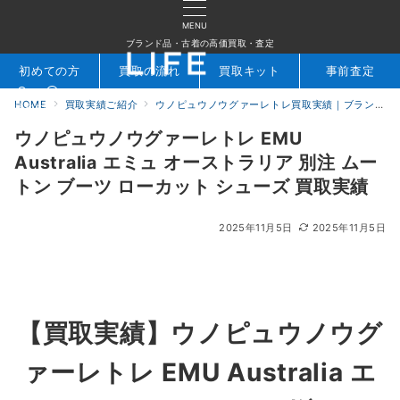
MENU
ブランド品・古着の高価買取・査定
初めての方
買取の流れ
買取キット
事前査定
HOME
買取実績ご紹介
ウノピュウノウグァーレトレ買取実績｜ブランド専門店LIFE
検索
お問合せ
ウノピュウノウグァーレトレ EMU
Australia エミュ オーストラリア 別注 ムー
トン ブーツ ローカット シューズ 買取実績
2025年11月5日
2025年11月5日
【買取実績】
ウノピュウノウグ
ァーレトレ EMU Australia エ