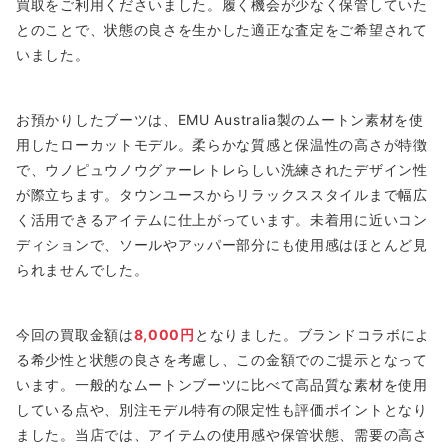
買取をご利用くださいました。履く機会が少なく保管していた
とのことで、状態の良さを生かした適正な査定をご希望されて
いました。
お預かりしたブーツは、EMU Australia製のムートン素材を使
用したローカットモデル。柔らかな質感と保温性の高さが特徴
で、ウノピュウノウグァーレトレらしい洗練されたデザイン性
が際立ちます。タウンユースからリラックススタイルまで幅広
く活用できるアイテムに仕上がっています。未着用に近いコン
ディションで、ソールやアッパー部分にも使用感はほとんど見
られませんでした。
今回の買取金額は
8,000円
となりました。ブランドコラボによ
る希少性と状態の良さを考慮し、この金額でのご提示となって
います。一般的なムートンブーツに比べて高品質な素材を使用
している点や、別注モデル特有の限定性も評価ポイントとなり
ました。当店では、アイテムの使用感や保管状態、需要の高さ