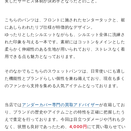
実したサービス体制が決め手となったとのこと。
こちらのパンツは、フロントに施されたセンタータックと、裾
にあしらわれたリブ仕様が特徴的なデザイン。
ゆったりとしたシルエットながらも、シルエット全体に洗練さ
れた印象を与える一本です。素材にはコットンをメインとした
柔らかく伸縮性のある生地が用いられており、ストレスなく着
用できる点も魅力となっております。
そのなかでもこちらのスウェットパンツは、日常使いにも適し
た機能性とブランドらしい個性を兼ね備えており、現在も多く
のファンから支持を集める人気アイテムとなっております。
当店では
アンダーカバー専門の買取アドバイザー
が在籍してお
り、ブランドの歴史やアイテムごとの特性を正確に把握したう
えで査定を行っております。今回は目立つダメージや汚れも少
なく、状態も良好であったため、
4,000円
にて買い取らせてい