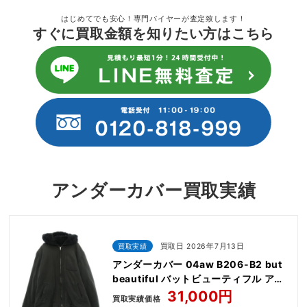
はじめてでも安心！専門バイヤーが査定致します！
すぐに買取金額を知りたい方はこちら
アンダーカバー買取実績
買取実績
買取日 2026年7月13日
アンダーカバー 04aw B206-B2 but
beautiful バットビューティフル アー
カイブ ワームホール ダメージ加工 ジ
31,000円
買取実績価格