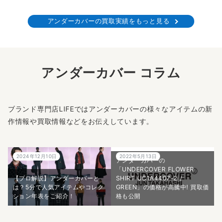
アンダーカバーの買取実績をもっと見る
アンダーカバー コラム
ブランド専門店LIFEではアンダーカバーの様々なアイテムの新
作情報や買取情報などをお伝えしています。
2024年12月10日
2022年5月13日
アンダーカバーの
「UNDERCOVER FLOWER
【プロ解説】アンダーカバーと
SHIRT UC1A4407-2 /
は？5分で人気アイテムやコレク
GREEN」の価格が高騰中! 買取価
ション年表をご紹介！
格も公開