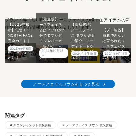
【完全版】ノ
ブランド専門店LIFEではノースフェイスの様々なアイテムの新
【2025年最
ースフェイス
【徹底解説】
作情報や買取情報などをお伝えしています。
新】仙台THE
とは？プロが5
ノースフェイ
【プロ解説】
NORTH FACE
分でヌプシダ
ス ヌプシ6種
買取できない
完全ガイド｜
ウンやパーカ
ご紹介！コー
と言われたノ
取扱い店舗と
ー等がなぜ人
ディネートや
ースフェイス
2025年9月5日
2024年10月16
買取情報をご
気なのかご紹
選び方もご解
を高く売る2つ
2024年9月19日
2024年9月11日
日
紹介！
介！
説！
の方法！
ノースフェイスコラムをもっと見る
関連タグ
ダウンジャケット買取実績
ノースフェイス ダウン 買取実績
ノースフェイス バルトロ 買取実績
買取実績