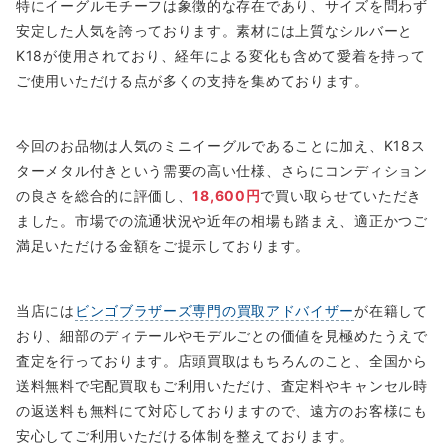
特にイーグルモチーフは象徴的な存在であり、サイズを問わず
安定した人気を誇っております。素材には上質なシルバーと
K18が使用されており、経年による変化も含めて愛着を持って
ご使用いただける点が多くの支持を集めております。
今回のお品物は人気のミニイーグルであることに加え、K18ス
ターメタル付きという需要の高い仕様、さらにコンディション
の良さを総合的に評価し、
18,600円
で買い取らせていただき
ました。市場での流通状況や近年の相場も踏まえ、適正かつご
満足いただける金額をご提示しております。
当店には
ビンゴブラザーズ専門の買取アドバイザー
が在籍して
おり、細部のディテールやモデルごとの価値を見極めたうえで
査定を行っております。店頭買取はもちろんのこと、全国から
送料無料で宅配買取もご利用いただけ、査定料やキャンセル時
の返送料も無料にて対応しておりますので、遠方のお客様にも
安心してご利用いただける体制を整えております。