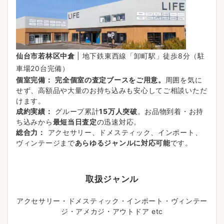
仙台市若林区中倉
| 地下鉄東西線「卸町駅」徒歩8分（駐
車場20台完備）
個室完備：
完全個室の査定ブースをご用意。
周囲を気に
せず、高額品や大量のお持ち込みも安心してご相談いただ
けます。
成約実績：
グループ累計
15万人突破
。お品物到着・お持
ち込みから
最短当日査定
の迅速対応。
総合力：
アクセサリー、ドメスティック、インポート、
ヴィンテージまで
あらゆるジャンルに対応可能
です。
取扱ジャンル
アクセサリー・ドメスティック・インポート・ヴィンテー
ジ・アメカジ・アウトドア etc